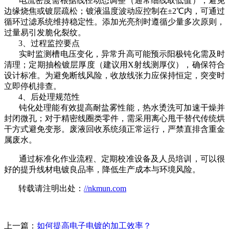
电流密度需根据线径动态调整（通常细线取低值），避免
边缘烧焦或镀层疏松；镀液温度波动应控制在±2℃内，可通过
循环过滤系统维持稳定性。添加光亮剂时遵循少量多次原则，
过量易引发脆化裂纹。
3、过程监控要点
实时监测槽电压变化，异常升高可能预示阳极钝化需及时
清理；定期抽检镀层厚度（建议用X射线测厚仪），确保符合
设计标准。为避免断线风险，收放线张力应保持恒定，突变时
立即停机排查。
4、后处理规范性
钝化处理能有效提高耐盐雾性能，热水烫洗可加速干燥并
封闭微孔；对于精密线圈类零件，需采用离心甩干替代传统烘
干方式避免变形。废液回收系统须正常运行，严禁直排含重金
属废水。
通过标准化作业流程、定期校准设备及人员培训，可以很
好的提升线材电镀良品率，降低生产成本与环境风险。
转载请注明出处：
//nkmun.com
上一篇：
如何提高电子电镀的加工效率？