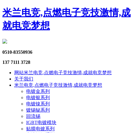
米兰电竞,点燃电子竞技激情,成
就电竞梦想
0510-83550936
137 7111 3728
网站米兰电竞,点燃电子竞技激情,成就电竞梦想
关于我们
米兰电竞,点燃电子竞技激情,成就电竞梦想
电镀金系列
电镀银系列
电镀镍系列
镀锡铋系列
回流锡
IGBT电镀模块
贴膜电镀系列