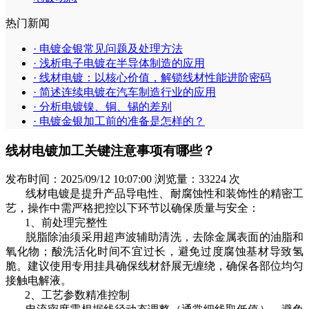
热门新闻
· 电镀金银常见问题及处理方法
· 浅析电子电镀在半导体制造的应用
· 线材电镀：以核心价值，解锁线材性能进阶密码
· 简述连续电镀在汽车制造行业的应用
· 分析电镀镍、铜、锡的差别
· 电镀金银加工前的准备是怎样的？
线材电镀加工关键注意事项有哪些？
发布时间：2025/09/12 10:07:00
浏览量：33224 次
线材电镀是提升产品导电性、耐腐蚀性和装饰性的精密工
艺，操作中需严格把控以下环节以确保质量与安全：
1、前处理完整性
脱脂除油须采用超声波辅助清洗，去除金属表面的油脂和
氧化物；酸洗活化时间不宜过长，避免过度腐蚀基材导致氢
脆。建议使用专用挂具确保线材舒展无缠绕，确保各部位均匀
接触电解液。
2、工艺参数精准控制