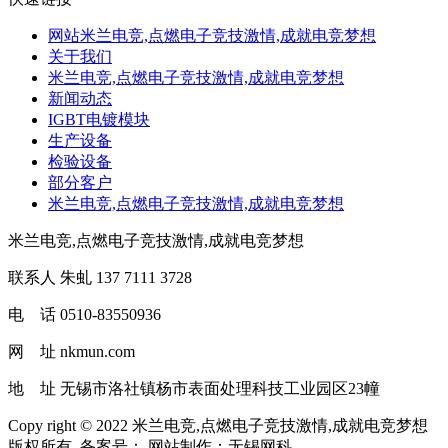
网站米兰电竞,点燃电子竞技激情,成就电竞梦想
关于我们
米兰电竞,点燃电子竞技激情,成就电竞梦想
新闻动态
IGBT电镀模块
生产设备
检验设备
部分客户
米兰电竞,点燃电子竞技激情,成就电竞梦想
米兰电竞,点燃电子竞技激情,成就电竞梦想
联系人
朱虬 137 7111 3728
电 话
0510-83550936
网 址
nkmun.com
地 址
无锡市洛社镇杨市表面处理科技工业园区23幢
Copy right © 2022 米兰电竞,点燃电子竞技激情,成就电竞梦想
版权所有 备案号： 网站制作：无锡网科