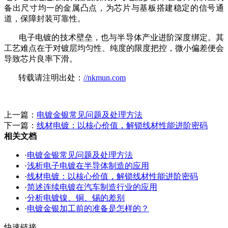
备出尺寸均一的金属凸点，为芯片与基板搭建稳定的信号通
道，保障封装可靠性。
电子电镀的技术壁垒，也与半导体产业进阶深度绑定。其
工艺难点在于对镀层均匀性、纯度的限度把控，微小偏差便会
导致芯片良率下滑。
转载请注明出处：
//nkmun.com
上一篇：
电镀金银常见问题及处理方法
下一篇：
线材电镀：以核心价值，解锁线材性能进阶密码
相关文档
·
电镀金银常见问题及处理方法
·
浅析电子电镀在半导体制造的应用
·
线材电镀：以核心价值，解锁线材性能进阶密码
·
简述连续电镀在汽车制造行业的应用
·
分析电镀镍、铜、锡的差别
·
电镀金银加工前的准备是怎样的？
快速链接