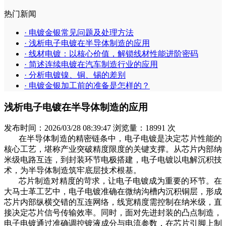
热门新闻
· 电镀金银常见问题及处理方法
· 浅析电子电镀在半导体制造的应用
· 线材电镀：以核心价值，解锁线材性能进阶密码
· 简述连续电镀在汽车制造行业的应用
· 分析电镀镍、铜、锡的差别
· 电镀金银加工前的准备是怎样的？
浅析电子电镀在半导体制造的应用
发布时间：2026/03/28 08:39:47
浏览量：18991 次
在半导体制造的精密链条中，电子电镀是决定芯片性能的
核心工艺，堪称产业突破精度限度的关键支撑。从芯片内部纳
米级电路互连，到封装环节电极搭建，电子电镀以电解沉积技
术，为半导体制造筑牢底层技术根基。
芯片制造对精度的苛求，让电子电镀成为重要的环节。在
大马士革工艺中，电子电镀准确在微纳沟槽内沉积铜层，形成
芯片内部纵横交错的互连网络，线宽精度需控制在纳米级，直
接决定芯片信号传输效率。同时，面对先进封装的凸点制造，
电子电镀通过准确调控镀液成分与电流参数，在芯片引脚上制