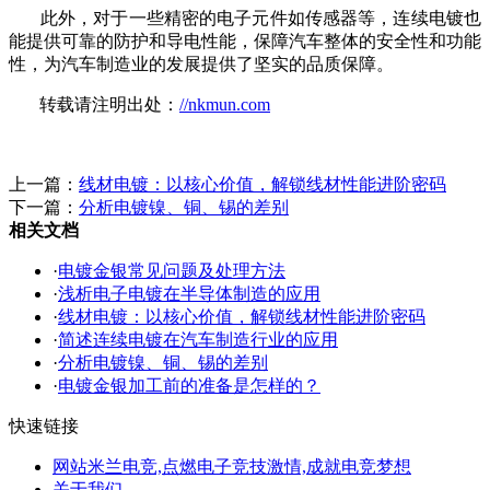
此外，对于一些精密的电子元件如传感器等，连续电镀也
能提供可靠的防护和导电性能，保障汽车整体的安全性和功能
性，为汽车制造业的发展提供了坚实的品质保障。
转载请注明出处：
//nkmun.com
上一篇：
线材电镀：以核心价值，解锁线材性能进阶密码
下一篇：
分析电镀镍、铜、锡的差别
相关文档
·
电镀金银常见问题及处理方法
·
浅析电子电镀在半导体制造的应用
·
线材电镀：以核心价值，解锁线材性能进阶密码
·
简述连续电镀在汽车制造行业的应用
·
分析电镀镍、铜、锡的差别
·
电镀金银加工前的准备是怎样的？
快速链接
网站米兰电竞,点燃电子竞技激情,成就电竞梦想
关于我们