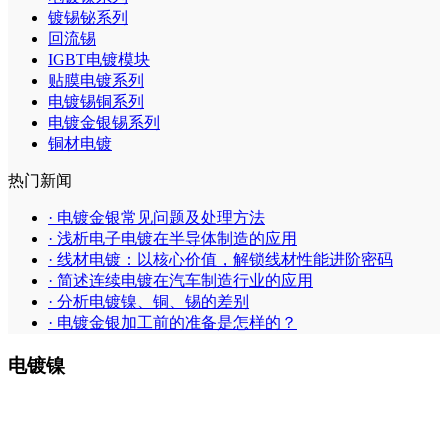
镀锡铋系列
回流锡
IGBT电镀模块
贴膜电镀系列
电镀锡铜系列
电镀金银锡系列
铜材电镀
热门新闻
· 电镀金银常见问题及处理方法
· 浅析电子电镀在半导体制造的应用
· 线材电镀：以核心价值，解锁线材性能进阶密码
· 简述连续电镀在汽车制造行业的应用
· 分析电镀镍、铜、锡的差别
· 电镀金银加工前的准备是怎样的？
电镀镍