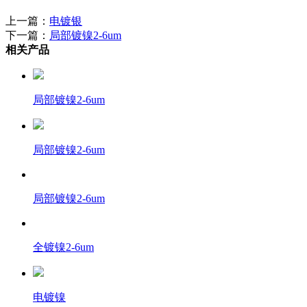
上一篇：
电镀银
下一篇：
局部镀镍2-6um
相关产品
局部镀镍2-6um
局部镀镍2-6um
局部镀镍2-6um
全镀镍2-6um
电镀镍