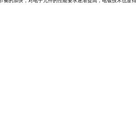
奏的加快，对电子元件的性能要求逐渐提高，电镀技术也显得