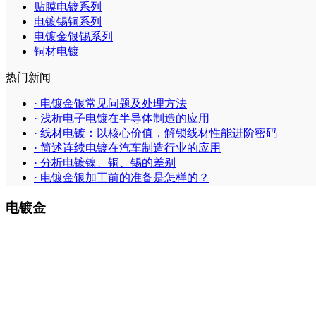
贴膜电镀系列
电镀锡铜系列
电镀金银锡系列
铜材电镀
热门新闻
· 电镀金银常见问题及处理方法
· 浅析电子电镀在半导体制造的应用
· 线材电镀：以核心价值，解锁线材性能进阶密码
· 简述连续电镀在汽车制造行业的应用
· 分析电镀镍、铜、锡的差别
· 电镀金银加工前的准备是怎样的？
电镀金