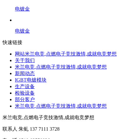
电镀金
电镀金
快速链接
网站米兰电竞,点燃电子竞技激情,成就电竞梦想
关于我们
米兰电竞,点燃电子竞技激情,成就电竞梦想
新闻动态
IGBT电镀模块
生产设备
检验设备
部分客户
米兰电竞,点燃电子竞技激情,成就电竞梦想
米兰电竞,点燃电子竞技激情,成就电竞梦想
联系人
朱虬 137 7111 3728